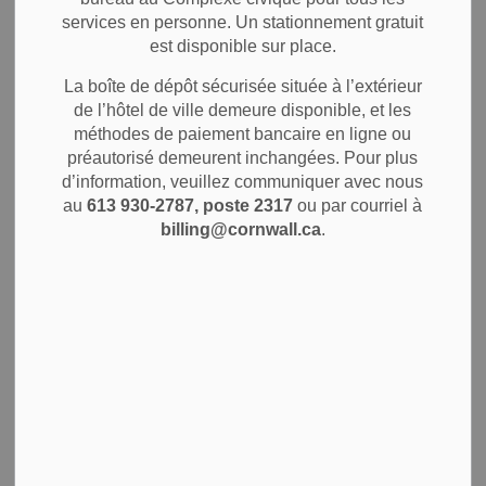
DES
services en personne. Un stationnement gratuit
SECTION
S
est disponible sur place.
La boîte de dépôt sécurisée située à l’extérieur
Vous trouverez ici des renseignements sur le montant des
de l’hôtel de ville demeure disponible, et les
impôts et de la redevance d’eau, les frais de service et les
méthodes de paiement bancaire en ligne ou
charges, les avis de cotisation et les réclamations, les
préautorisé demeurent inchangées. Pour plus
relevés d’imposition complémentaires et les ventes liées
d’information, veuillez communiquer avec nous
aux taxes foncières en souffrance.
au
613 930-2787, poste 2317
ou par courriel à
billing@cornwall.ca
.
Cliquez sur les liens à gauche pour en savoir plus sur
les
Programmes de remboursement d’impôt
,
Comment
payer vos taxes
et la
Foire Aux Questions
.
Taxes et tarif de l’eau pour
l’année
Règlements sur la facturation