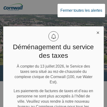
City of Cornwall
Fermer toutes les alertes
Déménagement du service
des taxes
À compter du 13 juillet 2026, le Service des
taxes sera situé au rez-de-chaussée du
complexe civique de Cornwall (100, rue Water
Est).
Page d'accueil
Accueil, propriété et environnement
Taxes foncières
Les paiements de factures de taxes et d’eau en
personne ne sont plus acceptés à l’hôtel de
Taxes foncières
ville. Veuillez vous rendre à notre nouveau
bureau au Complexe civique pour tous les
MENU