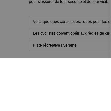
pour s'assurer de leur sécurité et de leur visibili
Voici quelques conseils pratiques pour les cy
Les cyclistes doivent obéir aux règles de circ
Piste récréative riveraine
Inscrivez-vous à notre 
Restez informé des activités, événements, prog