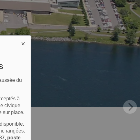
s
haussée du
cceptés à
xe civique
e sur place.
 disponible,
inchangées.
87, poste