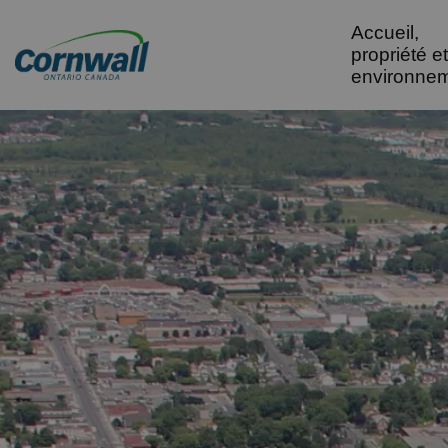
Accueil,
City of Cornwall
propriété et
environne