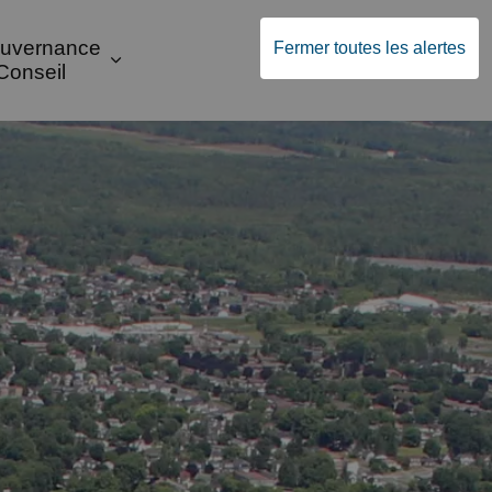
uvernance
Fermer toutes les alertes
French
nvironnement
s, culture et communauté
-pages Sécurité publique et transport
ir les sous-pages Bâtir et investir
Élargir les sous-pages Gouvernance et 
Conseil