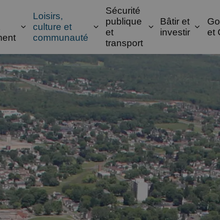
Sécurité
Loisirs,
publique
Bâtir et
Go
culture et
Élargir les sous-pages Accueil, propriété et e
Élargir les sous-pages Loisir
Élargir les sous
Élarg
et
investir
et 
ment
communauté
transport