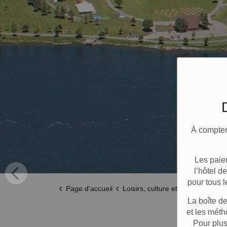
À compter
Les paie
l’hôtel d
pour tous l
Page d'accueil
Loisirs, culture et communauté
La boîte de
et les mét
Pour plu