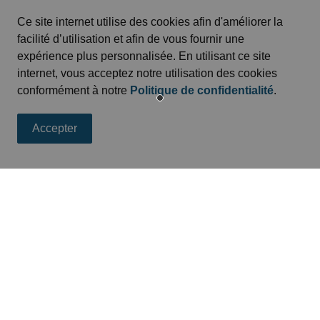
té dans la circulation et sur la piste récréative.
Ce site internet utilise des cookies afin d'améliorer la
facilité d’utilisation et afin de vous fournir une
expérience plus personnalisée. En utilisant ce site
clistes :
internet, vous acceptez notre utilisation des cookies
conformément à notre
Politique de confidentialité
.
ulation suivantes :
Accepter
fil de nouvelles
rammes et opérations de la ville en vous abonnant à notre fil d