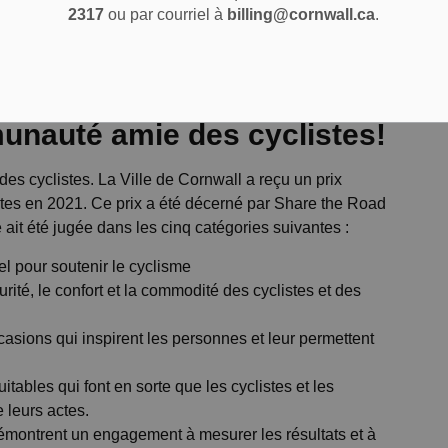
2317
ou par courriel à
billing@cornwall.ca
.
unauté amie des cyclistes!
es cyclistes. La Ville de Cornwall a reçu un prix
stes en 2021. Ce prix a été décerné par Share the Road
it été jugée dans les cinq catégories suivantes :
iel pour soutenir le cyclisme
ité, le confort et la commodité des cyclistes et des
casions qui inspirent les personnes et leur permettent
itables qui font en sorte que les cyclistes et les
 leurs actes.
 démontrent un engagement à mesurer les résultats et à