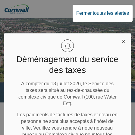
City of Cornwall
Fermer toutes les alertes
Déménagement du service
des taxes
À compter du 13 juillet 2026, le Service des
taxes sera situé au rez-de-chaussée du
complexe civique de Cornwall (100, rue Water
Est).
Page d'accueil
Accueil, propriété et environnement
Eau et services publics
Les paiements de factures de taxes et d’eau en
personne ne sont plus acceptés à l’hôtel de
Eau et services
ville. Veuillez vous rendre à notre nouveau
bureau au Complexe civique pour tous les
MENU