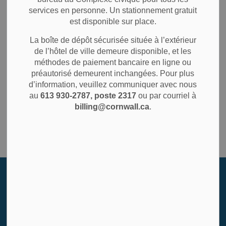
DES
publics
services en personne. Un stationnement gratuit
SECTION
S
est disponible sur place.
La boîte de dépôt sécurisée située à l’extérieur
de l’hôtel de ville demeure disponible, et les
méthodes de paiement bancaire en ligne ou
Contact Us
préautorisé demeurent inchangées. Pour plus
d’information, veuillez communiquer avec nous
Ville de Cornwall
au
613 930-2787, poste 2317
ou par courriel à
360, rue Pitt
billing@cornwall.ca
.
Cornwall (Ontario) K6J 3P9
Téléphone:
613-930-2787
Inscrivez-vous à notre fil de
nouvelles
Restez informé des activités, événements, programmes et